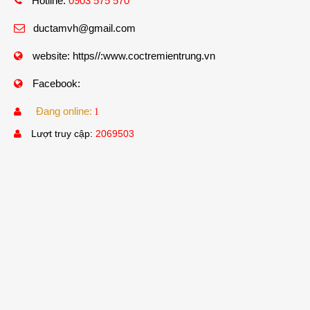
Hotline:
0903 575 570
ductamvh@gmail.com
website:
https//:www.coctremientrung.vn
Facebook:
Đang online:
1
Lượt truy cập:
2069503