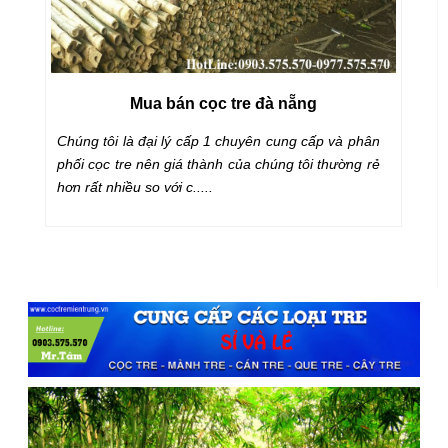
Mua bán cọc tre đà nẵng
e
Chúng tôi là đại lý cấp 1 chuyên cung cấp và phân
Mu
,
phối cọc tre nên giá thành của chúng tôi thường rẻ
t
hơn rất nhiều so với c.....
ch