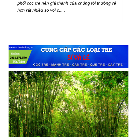
,
phối cọc tre nên giá thành của chúng tôi thường rẻ
t
hơn rất nhiều so với c.....
ch