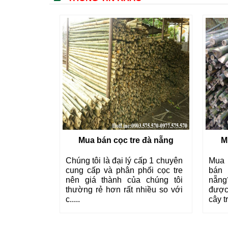
tại hội an
Mua bán cọc tre đà nẵng
M
bán buôn,
Chúng tôi là đại lý cấp 1 chuyên
Mua 
trúc, luồng
cung cấp và phân phối cọc tre
bán 
ống, xà gồ,
nên giá thành của chúng tôi
nẵng
i tự nhiên
thường rẻ hơn rất nhiều so với
được
c.....
cây tr