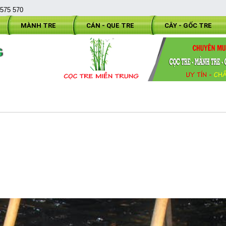
 575 570
MÀNH TRE
CÁN - QUE TRE
CÂY - GỐC TRE
G