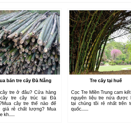
ua bán tre cây Đà Nẵng
Tre cây tại huế
cây tre ở đâu? Cửa hàng
Cọc Tre MIền Trung cam kết
cây tre cây trúc tại Đà
nguyên liệu tre nứa được 
?Mua cây tre thế nào để
tại chúng tôi rẻ nhất trên 
 giá rẻ chất lượng? Mua
quốc......
e kh.....