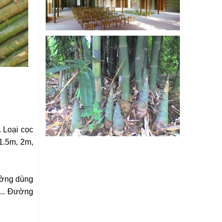
. Loại cọc
1.5m, 2m,
hường dùng
m... Đường