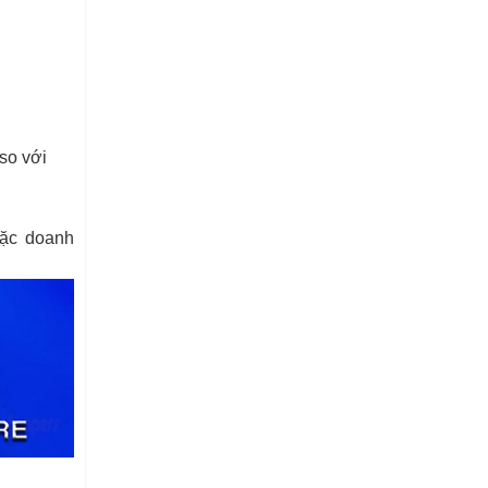
so với
oặc doanh