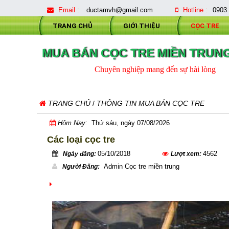
Email :
ductamvh@gmail.com
Hotline :
0903
TRANG CHỦ
GIỚI THIỆU
CỌC TRE
MUA BÁN CỌC TRE MIỀN TRUN
Chuyên nghiệp mang đến sự hài lòng
TRANG CHỦ
/
THÔNG TIN MUA BÁN CỌC TRE
Hôm Nay:
Thứ sáu, ngày 07/08/2026
Các loại cọc tre
05/10/2018
4562
Ngày đăng:
Lượt xem:
Admin Cọc tre miền trung
Người Đăng: