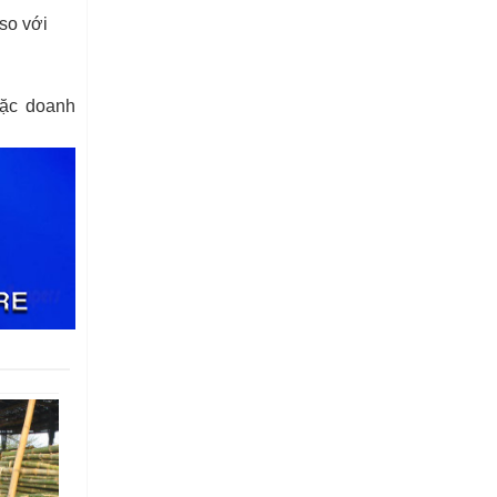
so với
oặc doanh