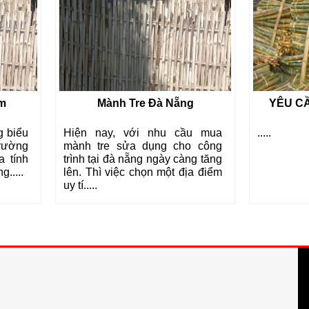
Mành Tre Đà Nẵng
YÊU CẦU CỦA MÀNH T
 nay, với nhu cầu mua
.....
 tre sửa dụng cho công
 tại đà nẵng ngày càng tăng
Thì việc chọn một địa điểm
...