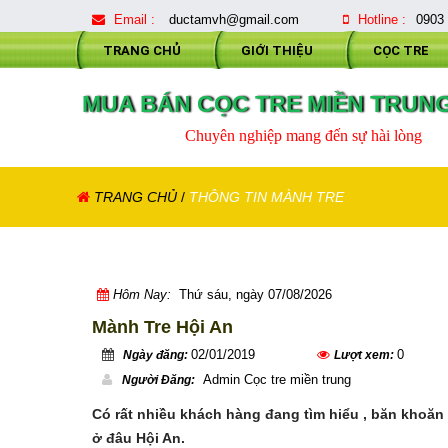
Email :
ductamvh@gmail.com
Hotline :
0903
TRANG CHỦ
GIỚI THIỆU
CỌC TRE
MUA BÁN CỌC TRE MIỀN TRUN
Chuyên nghiệp mang đến sự hài lòng
TRANG CHỦ
/
THÔNG TIN MÀNH TRE
Hôm Nay:
Thứ sáu, ngày 07/08/2026
Mành Tre Hội An
02/01/2019
0
Ngày đăng:
Lượt xem:
Admin Cọc tre miền trung
Người Đăng:
Có rất nhiều khách hàng đang tìm hiểu , băn khoă
ở đâu Hội An.