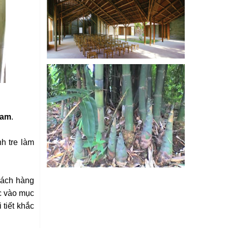
Nam
.
h tre làm
hách hàng
c vào mục
tiết khắc