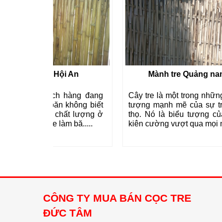
i An
Mành tre Quảng nam
h hàng đang
Cây tre là một trong những biểu
Hiện
 không biết
tượng mạnh mẽ của sự trường
mành
́t lượng ở
thọ. Nó là biểu tượng của tính
trình
m bă.....
kiên cường vượt qua mọi ng.....
lên. 
uy tí..
CÔNG TY MUA BÁN CỌC TRE
ĐỨC TÂM