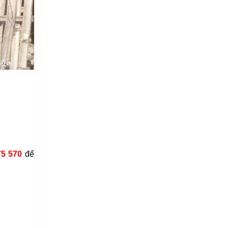
75 570
để